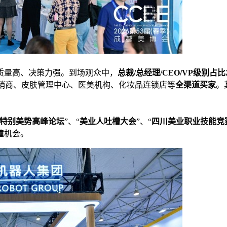
众质量高、决策力强。到场观众中，
总裁/总经理/CEO/VP级别占比2
理商经销商、皮肤管理中心、医美机构、化妆品连锁店等
全渠道
买家
。
特别美势高峰论坛
”、“
美业人吐槽大会
”、“
四川美业职业技能竞
撞机会。