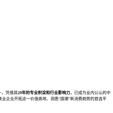
之一，凭借其
2
9
年的专业积淀和行业影响力
，已成为业内公认的中
业企业开拓这一价值高地、洞悉“国潮”新消费趋势的首选平