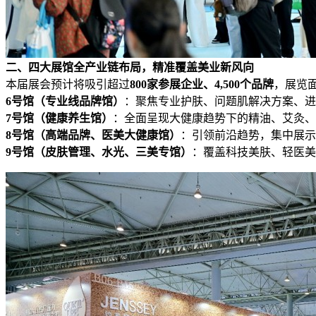
二、四大
展馆全
产业链布局，精准
覆盖美业
新风向
本届展会预计将吸引超过
800家参展企业、4,500个品牌
，展览
6号馆（专业
线品牌馆
）
：聚焦专业护肤、问题肌解决方案、进口
7号馆（健康养生馆）
：全面呈现大健康趋势下的精油、艾灸、
8号馆（高端品牌、
医
美大健康馆）
：引领前沿趋势，集中展示
9号馆（皮肤管理、水光、三美专馆）
：覆盖科技美肤、轻医美