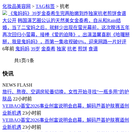
化妆品美容网
>
TAG标签
> 抗老
《鬼妈妈》39岁金泰希生完两胎嫩到炸独家抗老煎饼食谱
大公开
韩国演艺圈公认的天然美女金泰希，自从和Rain结
婚，当了二宝妈之后，就鲜少出现在萤光幕前，这次睽违五年
再次回归小萤幕，接棒《爱的迫降》，出演温馨喜剧《哈囉掰
掰，我是鬼妈妈》，而第一集收视破6%，迎来网路一片好评
6年前
鬼妈妈
39岁
金泰希
独家
抗老
煎饼
食谱
共1页/1条
快讯
NEWS FLASH
旅行、熬夜、空调房轮番切换，女性开始寻找“一瓶多用”的护
肤品
22小时前
VEIBAO荟宝2026事业创富说明会启幕，解码芦荟护肤赛道创
业新机遇
23小时前
VEIBAO荟宝2026事业创富说明会启幕，解码芦荟护肤赛道创
业新机遇
23小时前