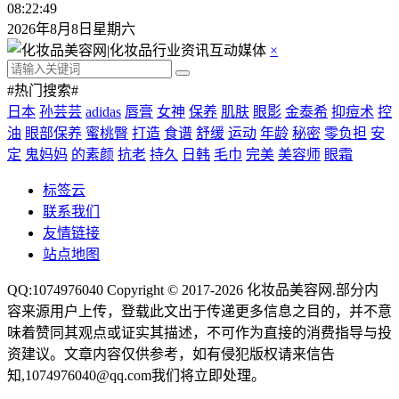
08:22:50
2026年8月8日星期六
×
#热门搜索#
日本
孙芸芸
adidas
唇膏
女神
保养
肌肤
眼影
金泰希
抑痘术
控
油
眼部保养
蜜桃臀
打造
食谱
舒缓
运动
年龄
秘密
零负担
安
定
鬼妈妈
的素颜
抗老
持久
日韩
毛巾
完美
美容师
眼霜
标签云
联系我们
友情链接
站点地图
QQ:1074976040 Copyright © 2017-2026
化妆品美容网
.部分内
容来源用户上传，登载此文出于传递更多信息之目的，并不意
味着赞同其观点或证实其描述，不可作为直接的消费指导与投
资建议。文章内容仅供参考，如有侵犯版权请来信告
知,1074976040@qq.com我们将立即处理。