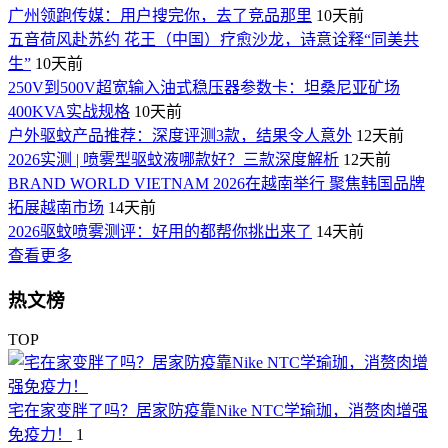
广州领跑传媒：用户搜完你，去了竞品那里
10天前
五音荷风赴苏约 花王（中国）疗愈沙龙，诗意诠释“同美共
生”
10天前
250V到500V超宽输入油式稳压器参数卡：坦桑尼亚矿场
400KVA实战规格
10天前
户外驱蚊产品推荐：深度评测3款，结果令人意外
12天前
2026实测 | 喷雾型驱蚊液哪款好？三款深度解析
12天前
BRAND WORLD VIETNAM 2026在越南举行 聚焦韩国品牌
拓展越南市场
14天前
2026驱蚊喷雾测评：好用的都帮你挑出来了
14天前
查看更多
热文榜
TOP
宅在家变胖了吗？居家防疫靠Nike NTC学瑜珈，消赘肉增强
免疫力！
1