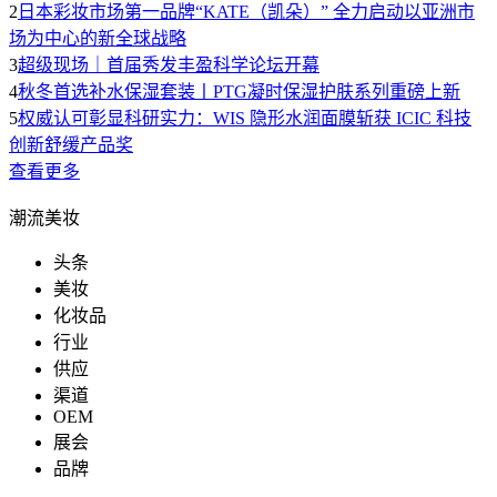
2
日本彩妆市场第一品牌“KATE（凯朵）” 全力启动以亚洲市
场为中心的新全球战略
3
超级现场｜首届秀发丰盈科学论坛开幕
4
秋冬首选补水保湿套装丨PTG凝时保湿护肤系列重磅上新
5
权威认可彰显科研实力：WIS 隐形水润面膜斩获 ICIC 科技
创新舒缓产品奖
查看更多
潮流美妆
头条
美妆
化妆品
行业
供应
渠道
OEM
展会
品牌