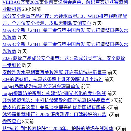
VEIBAO荟宝2026事业创富说明会启幕，解码芦荟护肤赛道创
业新机遇
23小时前
成分安全驱蚊产品推荐：六神驱蚊蛋3.0，WHO推荐羟哌酯配
方，全方位安全检测，皮肤无刺激实测安心
昨天
M·A·C全新「24H」卷王金气垫中国首发 实力打造整日持久水
光妆效
昨天
M·A·C全新「24H」卷王金气垫中国首发 实力打造整日持久水
光妆效
昨天
2026 驱蚊产品成分安全推荐：这 5 款成分党严选，安全驱蚊
一步到位
昨天
安龄洗发水亮相南京美妆巡展 开启有机洗护新篇章
前天
30+的姐妹们，抗衰这条路上谁还没踩过几个坑？
前天
for/get品牌成为抗衰老促进会理事单位
前天
forget银翼防护系列：构建“防”御光老化的专业防线
前天
淡纹紧塑优选：主打抗皱紧致的国产抗衰护肤品盘点
3天前
黄皮抗衰看这里！兼具淡纹提亮的优质国货有哪些
3天前
沐浴露推荐排行？2026 深度测评：口碑较好的 6 款
5天前
微盟星启
8天前
从“抗老”到“长寿护肤”：2026年，护肤的战场在线粒体
9天前