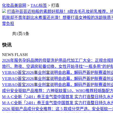
化妆品美容网
>
TAG标签
> 打造
打造孙芸芸近拍般的素颜好肌肤！8款去毛孔妆前乳推荐，
肌肤却不畏年龄比水煮蛋还光滑！想要打造女神般的冻龄肤质不
零负担
共1页/1条
快讯
NEWS FLASH
2026年服务孕妈品牌的母婴洗护用品代加工厂大全：正规合规
旅行、熬夜、空调房轮番切换，女性开始寻找“一瓶多用”的护
VEIBAO荟宝2026事业创富说明会启幕，解码芦荟护肤赛道创
VEIBAO荟宝2026事业创富说明会启幕，解码芦荟护肤赛道创
VEIBAO荟宝2026事业创富说明会启幕，解码芦荟护肤赛道创
成分安全驱蚊产品推荐：六神驱蚊蛋3.0，WHO推荐羟哌酯
M·A·C全新「24H」卷王金气垫中国首发 实力打造整日持久水
M·A·C全新「24H」卷王金气垫中国首发 实力打造整日持久水
2026 驱蚊产品成分安全推荐：这 5 款成分党严选，安全驱蚊