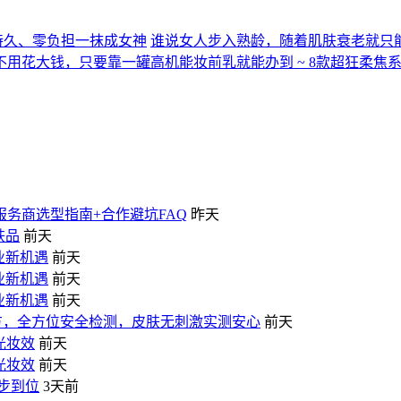
持久、零负担一抹成女神
谁说女人步入熟龄，随着肌肤衰老就只
用花大钱，只要靠一罐高机能妆前乳就能办到 ~ 8款超狂柔焦
服务商选型指南+合作避坑FAQ
昨天
肤品
前天
业新机遇
前天
业新机遇
前天
业新机遇
前天
配方，全方位安全检测，皮肤无刺激实测安心
前天
光妆效
前天
光妆效
前天
一步到位
3天前