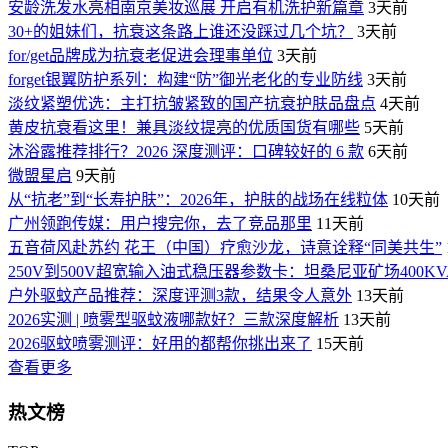
安龄洗发水亮相南京美妆巡展 开启有机洗护新篇章
3天前
30+的姐妹们，抗衰这条路上谁还没踩过几个坑？
3天前
for/get品牌成为抗衰老促进会理事单位
3天前
forget银翼防护系列：构建“防”御光老化的专业防线
3天前
淡纹紧塑优选：主打抗皱紧致的国产抗衰护肤品盘点
4天前
黄皮抗衰看这里！兼具淡纹提亮的优质国货有哪些
5天前
沐浴露推荐排行？2026 深度测评：口碑较好的 6 款
6天前
微盟星启
9天前
从“抗老”到“长寿护肤”：2026年，护肤的战场在线粒体
10天前
广州领跑传媒：用户搜完你，去了竞品那里
11天前
五音荷风赴苏约 花王（中国）疗愈沙龙，诗意诠释“同美共生”
250V到500V超宽输入油式稳压器参数卡：坦桑尼亚矿场400K
户外驱蚊产品推荐：深度评测3款，结果令人意外
13天前
2026实测 | 喷雾型驱蚊液哪款好？三款深度解析
13天前
2026驱蚊喷雾测评：好用的都帮你挑出来了
15天前
查看更多
热文榜