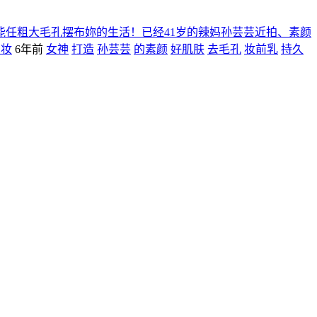
能任粗大毛孔摆布妳的生活！已经41岁的辣妈孙芸芸近拍、素颜
系妆
6年前
女神
打造
孙芸芸
的素颜
好肌肤
去毛孔
妆前乳
持久