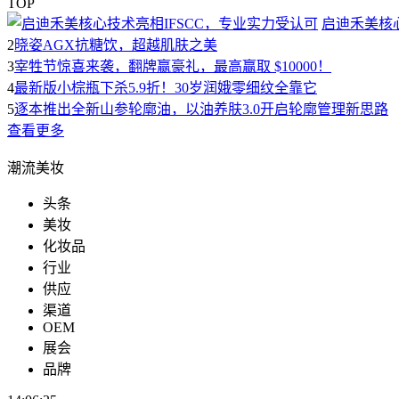
TOP
启迪禾美核心
2
晓姿AGX抗糖饮，超越肌肤之美
3
宰牲节惊喜来袭，翻牌赢豪礼，最高赢取 $10000！
4
最新版小棕瓶下杀5.9折！30岁润娥零细纹全靠它
5
逐本推出全新山参轮廓油，以油养肤3.0开启轮廓管理新思路
查看更多
潮流美妆
头条
美妆
化妆品
行业
供应
渠道
OEM
展会
品牌