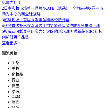
免疫力！
1
2
日本彩妆市场第一品牌“KATE（凯朵）” 全力启动以亚洲市
场为中心的新全球战略
3
超级现场｜首届秀发丰盈科学论坛开幕
4
秋冬首选补水保湿套装丨PTG凝时保湿护肤系列重磅上新
5
权威认可彰显科研实力：WIS 隐形水润面膜斩获 ICIC 科技
创新舒缓产品奖
查看更多
潮流美妆
头条
美妆
化妆品
行业
供应
渠道
OEM
展会
品牌