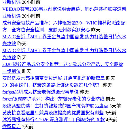
业新机遇
20小时前
VEIBAO荟宝2026事业创富说明会启幕，解码芦荟护肤赛道创
业新机遇
20小时前
成分安全驱蚊产品推荐：六神驱蚊蛋3.0，WHO推荐羟哌酯配
方，全方位安全检测，皮肤无刺激实测安心
昨天
M·A·C全新「24H」卷王金气垫中国首发 实力打造整日持久水
光妆效
昨天
M·A·C全新「24H」卷王金气垫中国首发 实力打造整日持久水
光妆效
昨天
2026 驱蚊产品成分安全推荐：这 5 款成分党严选，安全驱蚊
一步到位
昨天
安龄洗发水亮相南京美妆巡展 开启有机洗护新篇章
昨天
30+的姐妹们，抗衰这条路上谁还没踩过几个坑？
昨天
for/get品牌成为抗衰老促进会理事单位
昨天
forget银翼防护系列：构建“防”御光老化的专业防线
前天
淡纹紧塑优选：主打抗皱紧致的国产抗衰护肤品盘点
3天前
黄皮抗衰看这里！兼具淡纹提亮的优质国货有哪些
3天前
沐浴露推荐排行？2026 深度测评：口碑较好的 6 款
4天前
微盟星启
7天前