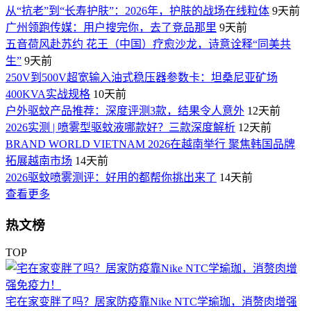
从“抗老”到“长寿护肤”：2026年，护肤的战场在线粒体
9天前
广州领跑传媒：用户搜完你，去了竞品那里
9天前
五音荷风赴苏约 花王（中国）疗愈沙龙，诗意诠释“同美共
生”
9天前
250V到500V超宽输入油式稳压器参数卡：坦桑尼亚矿场
400KVA实战规格
10天前
户外驱蚊产品推荐：深度评测3款，结果令人意外
12天前
2026实测 | 喷雾型驱蚊液哪款好？三款深度解析
12天前
BRAND WORLD VIETNAM 2026在越南举行 聚焦韩国品牌
拓展越南市场
14天前
2026驱蚊喷雾测评：好用的都帮你挑出来了
14天前
查看更多
热文榜
TOP
宅在家变胖了吗？居家防疫靠Nike NTC学瑜珈，消赘肉增强