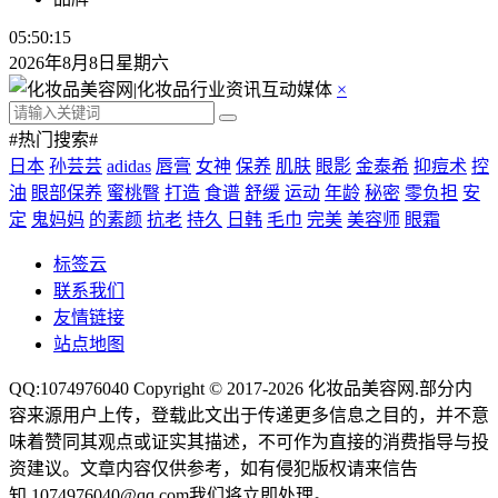
05:50:16
2026年8月8日星期六
×
#热门搜索#
日本
孙芸芸
adidas
唇膏
女神
保养
肌肤
眼影
金泰希
抑痘术
控
油
眼部保养
蜜桃臀
打造
食谱
舒缓
运动
年龄
秘密
零负担
安
定
鬼妈妈
的素颜
抗老
持久
日韩
毛巾
完美
美容师
眼霜
标签云
联系我们
友情链接
站点地图
QQ:1074976040 Copyright © 2017-2026
化妆品美容网
.部分内
容来源用户上传，登载此文出于传递更多信息之目的，并不意
味着赞同其观点或证实其描述，不可作为直接的消费指导与投
资建议。文章内容仅供参考，如有侵犯版权请来信告
知,1074976040@qq.com我们将立即处理。