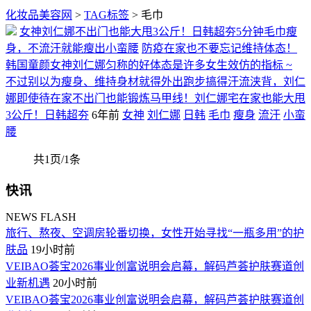
化妆品美容网
>
TAG标签
> 毛巾
女神刘仁娜不出门也能大甩3公斤！日韩超夯5分钟毛巾瘦
身，不流汗就能瘦出小蛮腰
防疫在家也不要忘记维持体态！
韩国童颜女神刘仁娜匀称的好体态是许多女生效仿的指标 ~
不过别以为瘦身、维持身材就得外出跑步搞得汗流浃背，刘仁
娜即使待在家不出门也能锻炼马甲线！刘仁娜宅在家也能大甩
3公斤！日韩超夯
6年前
女神
刘仁娜
日韩
毛巾
瘦身
流汗
小蛮
腰
共1页/1条
快讯
NEWS FLASH
旅行、熬夜、空调房轮番切换，女性开始寻找“一瓶多用”的护
肤品
19小时前
VEIBAO荟宝2026事业创富说明会启幕，解码芦荟护肤赛道创
业新机遇
20小时前
VEIBAO荟宝2026事业创富说明会启幕，解码芦荟护肤赛道创