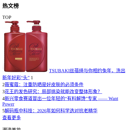
热文榜
TOP
TSUBAKI丝蓓绮与你相约兔年，洗出
新年好彩“头”
1
2
薇蜜蔻：注重防晒是好皮肤的必须条件
3
花王的发色研究：局部挑染就能改变整体形象？
4
新兴零食赛道冒出一位年轻的“有料解馋”专家 —— Want
Power
5
解码瓶中科技：2026年如何科学选对抗老精华
查看更多
潮流美妆