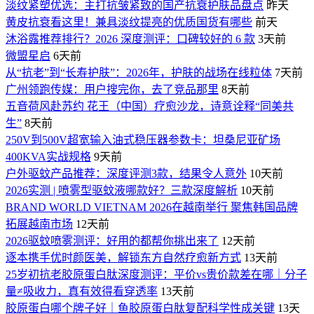
淡纹紧塑优选：主打抗皱紧致的国产抗衰护肤品盘点
昨天
黄皮抗衰看这里！兼具淡纹提亮的优质国货有哪些
前天
沐浴露推荐排行？2026 深度测评：口碑较好的 6 款
3天前
微盟星启
6天前
从“抗老”到“长寿护肤”：2026年，护肤的战场在线粒体
7天前
广州领跑传媒：用户搜完你，去了竞品那里
8天前
五音荷风赴苏约 花王（中国）疗愈沙龙，诗意诠释“同美共
生”
8天前
250V到500V超宽输入油式稳压器参数卡：坦桑尼亚矿场
400KVA实战规格
9天前
户外驱蚊产品推荐：深度评测3款，结果令人意外
10天前
2026实测 | 喷雾型驱蚊液哪款好？三款深度解析
10天前
BRAND WORLD VIETNAM 2026在越南举行 聚焦韩国品牌
拓展越南市场
12天前
2026驱蚊喷雾测评：好用的都帮你挑出来了
12天前
逐本携手优时颜医美，解锁东方自然疗愈新方式
13天前
25岁初抗老胶原蛋白肽深度测评：平价vs贵价款差在哪｜分子
量≠吸收力，真有效得看穿透率
13天前
胶原蛋白哪个牌子好｜鱼胶原蛋白肽复配科学性成关键
13天