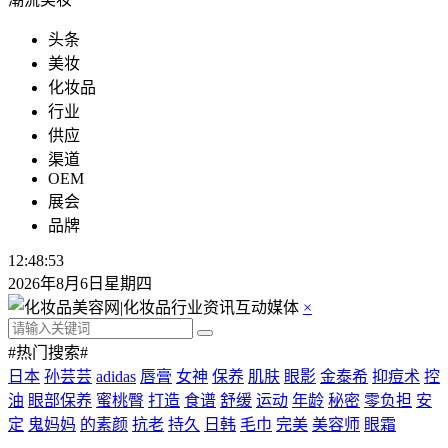
头条
美妆
化妆品
行业
供应
渠道
OEM
展会
品牌
12:48:54
2026年8月6日星期四
×
#热门搜索#
日本
孙芸芸
adidas
唇膏
女神
保养
肌肤
眼影
金泰希
抑痘术
控
油
眼部保养
蜜桃臀
打造
食谱
舒缓
运动
年龄
秘密
零负担
安
定
鬼妈妈
的素颜
抗老
持久
日韩
毛巾
完美
美容师
眼霜