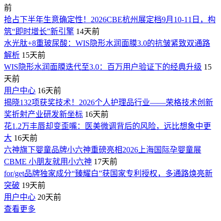
前
抢占下半年生意确定性！2026CBE杭州展定档9月10-11日，构
筑“即时增长”新引擎
14天前
水光肽+8重玻尿酸：WIS隐形水润面膜3.0的抗皱紧致双通路
解析
15天前
WIS隐形水润面膜迭代至3.0：百万用户验证下的经典升级
15
天前
用户中心
16天前
揭晓132项获奖技术！2026个人护理品行业——荣格技术创新
奖折射产业研发新坐标
16天前
花1.2万丰唇却变歪嘴：医美微调背后的风险，远比想象中更
大
16天前
六神旗下婴童品牌小六神重磅亮相2026上海国际孕婴童展
CBME 小朋友就用小六神
17天前
for/get品牌独家成分“臻耀白”获国家专利授权，多通路焕亮新
突破
19天前
用户中心
20天前
查看更多