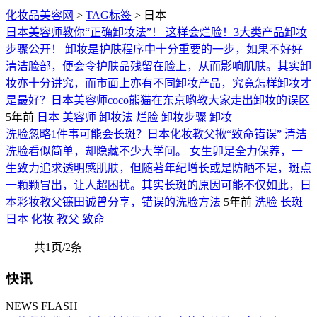
化妆品美容网
>
TAG标签
> 日本
日本美容师教你“正确卸妆法”！ 这样会烂脸！3大类产品卸妆
步骤公开！
卸妆是护肤程序中十分重要的一步，如果不好好
清洁脸部，便会令护肤品残留在脸上，从而影响肌肤。其实卸
妆亦十分讲究，而市面上亦有不同卸妆产品，究竟怎样卸妆才
是最好？日本美容师coco熊猫在东京哟教大家走出卸妆的误区
5年前
日本
美容师
卸妆法
烂脸
卸妆步骤
卸妆
洗脸忽略1件事可能会长斑？日本化妆教父揪“致命错误”
清洁
洗脸看似简单，却隐藏不少大学问。 女生卯足全力保养，一
生致力追求透明感肌肤，但随著年纪增长或是防晒不足，斑点
一颗颗冒出，让人超困扰。其实长斑的原因可能不仅如此，日
本彩妆教父镰田诚曾分享，错误的洗脸方法
5年前
洗脸
长斑
日本
化妆
教父
致命
共1页/2条
快讯
NEWS FLASH