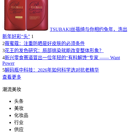
TSUBAKI丝蓓绮与你相约兔年，洗出
新年好彩“头”
1
2
薇蜜蔻：注重防晒是好皮肤的必须条件
3
花王的发色研究：局部挑染就能改变整体形象？
4
新兴零食赛道冒出一位年轻的“有料解馋”专家 —— Want
Power
5
解码瓶中科技：2026年如何科学选对抗老精华
查看更多
潮流美妆
头条
美妆
化妆品
行业
供应