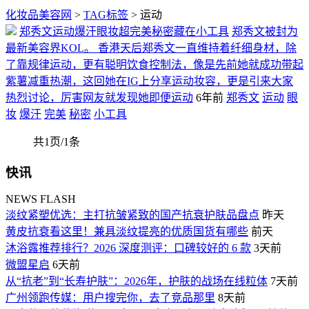
化妆品美容网
>
TAG标签
> 运动
郑秀文运动爆汗眼妆超完美秘密藏在小工具
郑秀文被封为
最新美容界KOL。 香港天后郑秀文一直维持着纤细身材，除
了靠规律运动，更有聪明饮食控制法，像是先前她就成功带起
紫薯减重热潮，这回她在IG上分享运动妆容，更是引来大家
热烈讨论，厉害网友就发现她即便运动
6年前
郑秀文
运动
眼
妆
爆汗
完美
秘密
小工具
共1页/1条
快讯
NEWS FLASH
淡纹紧塑优选：主打抗皱紧致的国产抗衰护肤品盘点
昨天
黄皮抗衰看这里！兼具淡纹提亮的优质国货有哪些
前天
沐浴露推荐排行？2026 深度测评：口碑较好的 6 款
3天前
微盟星启
6天前
从“抗老”到“长寿护肤”：2026年，护肤的战场在线粒体
7天前
广州领跑传媒：用户搜完你，去了竞品那里
8天前