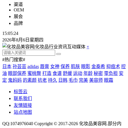
渠道
OEM
展会
品牌
15:05:25
2026年8月6日星期四
×
#热门搜索#
日本
孙芸芸
adidas
唇膏
女神
保养
肌肤
眼影
金泰希
抑痘术
控
油
眼部保养
蜜桃臀
打造
食谱
舒缓
运动
年龄
秘密
零负担
安
定
鬼妈妈
的素颜
抗老
持久
日韩
毛巾
完美
美容师
眼霜
标签云
联系我们
友情链接
站点地图
QQ:1074976040 Copyright © 2017-2026
化妆品美容网
.部分内