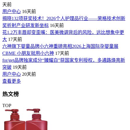
天前
用户中心
16天前
揭晓132项获奖技术！2026个人护理品行业——荣格技术创新
奖折射产业研发新坐标
16天前
花1.2万丰唇却变歪嘴：医美微调背后的风险，远比想象中更
大
17天前
六神旗下婴童品牌小六神重磅亮相2026上海国际孕婴童展
CBME 小朋友就用小六神
17天前
for/get品牌独家成分“臻耀白”获国家专利授权，多通路焕亮新
突破
19天前
用户中心
20天前
查看更多
热文榜
TOP