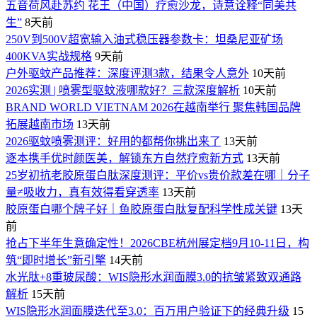
五音荷风赴苏约 花王（中国）疗愈沙龙，诗意诠释“同美共
生”
8天前
250V到500V超宽输入油式稳压器参数卡：坦桑尼亚矿场
400KVA实战规格
9天前
户外驱蚊产品推荐：深度评测3款，结果令人意外
10天前
2026实测 | 喷雾型驱蚊液哪款好？三款深度解析
10天前
BRAND WORLD VIETNAM 2026在越南举行 聚焦韩国品牌
拓展越南市场
13天前
2026驱蚊喷雾测评：好用的都帮你挑出来了
13天前
逐本携手优时颜医美，解锁东方自然疗愈新方式
13天前
25岁初抗老胶原蛋白肽深度测评：平价vs贵价款差在哪｜分子
量≠吸收力，真有效得看穿透率
13天前
胶原蛋白哪个牌子好｜鱼胶原蛋白肽复配科学性成关键
13天
前
抢占下半年生意确定性！2026CBE杭州展定档9月10-11日，构
筑“即时增长”新引擎
14天前
水光肽+8重玻尿酸：WIS隐形水润面膜3.0的抗皱紧致双通路
解析
15天前
WIS隐形水润面膜迭代至3.0：百万用户验证下的经典升级
15