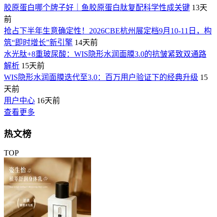
胶原蛋白哪个牌子好｜鱼胶原蛋白肽复配科学性成关键
13天
前
抢占下半年生意确定性！2026CBE杭州展定档9月10-11日，构
筑“即时增长”新引擎
14天前
水光肽+8重玻尿酸：WIS隐形水润面膜3.0的抗皱紧致双通路
解析
15天前
WIS隐形水润面膜迭代至3.0：百万用户验证下的经典升级
15
天前
用户中心
16天前
查看更多
热文榜
TOP