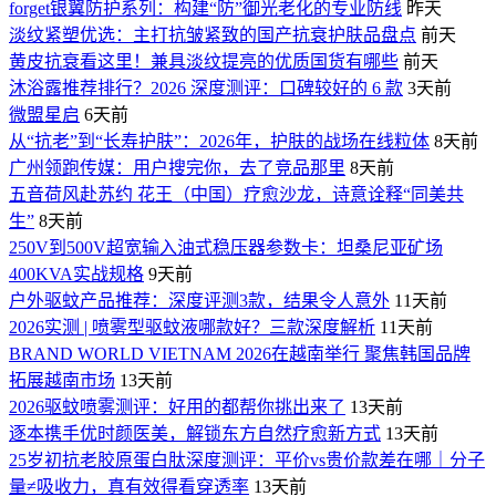
forget银翼防护系列：构建“防”御光老化的专业防线
昨天
淡纹紧塑优选：主打抗皱紧致的国产抗衰护肤品盘点
前天
黄皮抗衰看这里！兼具淡纹提亮的优质国货有哪些
前天
沐浴露推荐排行？2026 深度测评：口碑较好的 6 款
3天前
微盟星启
6天前
从“抗老”到“长寿护肤”：2026年，护肤的战场在线粒体
8天前
广州领跑传媒：用户搜完你，去了竞品那里
8天前
五音荷风赴苏约 花王（中国）疗愈沙龙，诗意诠释“同美共
生”
8天前
250V到500V超宽输入油式稳压器参数卡：坦桑尼亚矿场
400KVA实战规格
9天前
户外驱蚊产品推荐：深度评测3款，结果令人意外
11天前
2026实测 | 喷雾型驱蚊液哪款好？三款深度解析
11天前
BRAND WORLD VIETNAM 2026在越南举行 聚焦韩国品牌
拓展越南市场
13天前
2026驱蚊喷雾测评：好用的都帮你挑出来了
13天前
逐本携手优时颜医美，解锁东方自然疗愈新方式
13天前
25岁初抗老胶原蛋白肽深度测评：平价vs贵价款差在哪｜分子
量≠吸收力，真有效得看穿透率
13天前