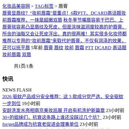
化妆品美容网
>
TAG标签
> 唇膏
唇膏显唇纹？“妆前唇霜”是重点！6款PTT、DCARD高话题妆
前唇霜推荐，一抹是超嫩双唇
秋冬季节嘴唇容易干巴巴、上
唇膏就容易凸显唇纹及死皮，但是涂抹滋润度较高的护唇膏、
所含的油脂又会让死皮浮出，真的很两难！其实很多化妆师都
推荐以专用的“妆前唇霜”来取代护唇膏，不仅有润泽的效果，
还可以抚平唇
5年前
唇膏
唇纹
妆前
唇霜
PTT
DCARD
高话题
妆前唇霜
双唇
共1页/1条
快讯
NEWS FLASH
2026 驱蚊产品成分安全推荐：这 5 款成分党严选，安全驱蚊
一步到位
19小时前
安龄洗发水亮相南京美妆巡展 开启有机洗护新篇章
23小时前
30+的姐妹们，抗衰这条路上谁还没踩过几个坑？
23小时前
for/get品牌成为抗衰老促进会理事单位
23小时前