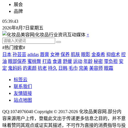
展会
品牌
05:39:43
2026年8月7日星期五
×
#热门搜索#
日本
孙芸芸
adidas
唇膏
女神
保养
肌肤
眼影
金泰希
抑痘术
控
油
眼部保养
蜜桃臀
打造
食谱
舒缓
运动
年龄
秘密
零负担
安
定
鬼妈妈
的素颜
抗老
持久
日韩
毛巾
完美
美容师
眼霜
标签云
联系我们
友情链接
站点地图
QQ:1074976040 Copyright © 2017-2026
化妆品美容网
.部分内
容来源用户上传，登载此文出于传递更多信息之目的，并不意
味着赞同其观点或证实其描述，不可作为直接的消费指导与投