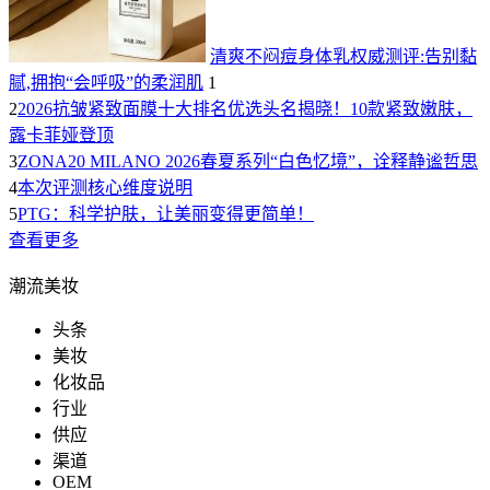
清爽不闷痘身体乳权威测评:告别黏
腻,拥抱“会呼吸”的柔润肌
1
2
2026抗皱紧致面膜十大排名优选头名揭晓！10款紧致嫩肤，
露卡菲娅登顶
3
ZONA20 MILANO 2026春夏系列“白色忆境”，诠释静谧哲思
4
本次评测核心维度说明
5
PTG：科学护肤，让美丽变得更简单！
查看更多
潮流美妆
头条
美妆
化妆品
行业
供应
渠道
OEM