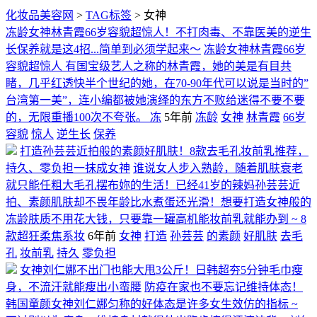
化妆品美容网
>
TAG标签
> 女神
冻龄女神林青霞66岁容貌超惊人！不打肉毒、不靠医美的逆生
长保养就是这4招...简单到必须学起来～
冻龄女神林青霞66岁
容貌超惊人 有国宝级艺人之称的林青霞，她的美是有目共
睹，几乎红透快半个世纪的她，在70-90年代可以说是当时的”
台湾第一美”，连小编都被她演绎的东方不败给迷得不要不要
的，无限重播100次不夸张。 冻
5年前
冻龄
女神
林青霞
66岁
容貌
惊人
逆生长
保养
打造孙芸芸近拍般的素颜好肌肤！8款去毛孔妆前乳推荐，
持久、零负担一抹成女神
谁说女人步入熟龄，随着肌肤衰老
就只能任粗大毛孔摆布妳的生活！已经41岁的辣妈孙芸芸近
拍、素颜肌肤却不畏年龄比水煮蛋还光滑！想要打造女神般的
冻龄肤质不用花大钱，只要靠一罐高机能妆前乳就能办到 ~ 8
款超狂柔焦系妆
6年前
女神
打造
孙芸芸
的素颜
好肌肤
去毛
孔
妆前乳
持久
零负担
女神刘仁娜不出门也能大甩3公斤！日韩超夯5分钟毛巾瘦
身，不流汗就能瘦出小蛮腰
防疫在家也不要忘记维持体态！
韩国童颜女神刘仁娜匀称的好体态是许多女生效仿的指标 ~