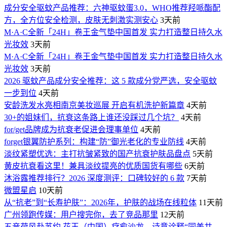
成分安全驱蚊产品推荐：六神驱蚊蛋3.0，WHO推荐羟哌酯配
方，全方位安全检测，皮肤无刺激实测安心
3天前
M·A·C全新「24H」卷王金气垫中国首发 实力打造整日持久水
光妆效
3天前
M·A·C全新「24H」卷王金气垫中国首发 实力打造整日持久水
光妆效
3天前
2026 驱蚊产品成分安全推荐：这 5 款成分党严选，安全驱蚊
一步到位
4天前
安龄洗发水亮相南京美妆巡展 开启有机洗护新篇章
4天前
30+的姐妹们，抗衰这条路上谁还没踩过几个坑？
4天前
for/get品牌成为抗衰老促进会理事单位
4天前
forget银翼防护系列：构建“防”御光老化的专业防线
4天前
淡纹紧塑优选：主打抗皱紧致的国产抗衰护肤品盘点
5天前
黄皮抗衰看这里！兼具淡纹提亮的优质国货有哪些
6天前
沐浴露推荐排行？2026 深度测评：口碑较好的 6 款
7天前
微盟星启
10天前
从“抗老”到“长寿护肤”：2026年，护肤的战场在线粒体
11天前
广州领跑传媒：用户搜完你，去了竞品那里
12天前
五音荷风赴苏约 花王（中国）疗愈沙龙，诗意诠释“同美共