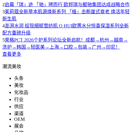
2
启幕「琪」迹 「驰」骋而行 欧邦琪与鲲驰集团达成战略合作
3
茱莉蔻全新草本肌源焕新系列 「植」击断崖式衰老 焕活年轻
新生肌
4
澎湃水润 绽现细腻雪纺肌 O HUI欧蕙水分惊喜保湿系列全新
配方重磅升级
5
荣格PCT 2026个护系列论坛全新启航！成都→杭州→越南→
洗护→韩国→轻医美→上海→口腔→包装→广州→印尼！
查看更多
潮流美妆
头条
美妆
化妆品
行业
供应
渠道
OEM
展会