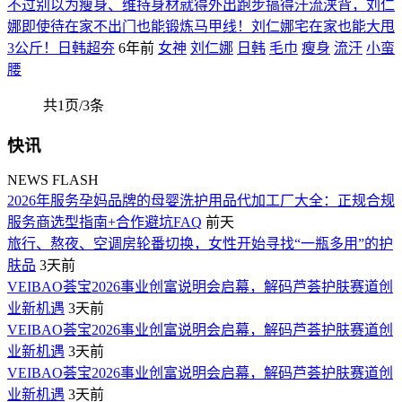
不过别以为瘦身、维持身材就得外出跑步搞得汗流浃背，刘仁
娜即使待在家不出门也能锻炼马甲线！刘仁娜宅在家也能大甩
3公斤！日韩超夯
6年前
女神
刘仁娜
日韩
毛巾
瘦身
流汗
小蛮
腰
共1页/3条
快讯
NEWS FLASH
2026年服务孕妈品牌的母婴洗护用品代加工厂大全：正规合规
服务商选型指南+合作避坑FAQ
前天
旅行、熬夜、空调房轮番切换，女性开始寻找“一瓶多用”的护
肤品
3天前
VEIBAO荟宝2026事业创富说明会启幕，解码芦荟护肤赛道创
业新机遇
3天前
VEIBAO荟宝2026事业创富说明会启幕，解码芦荟护肤赛道创
业新机遇
3天前
VEIBAO荟宝2026事业创富说明会启幕，解码芦荟护肤赛道创
业新机遇
3天前