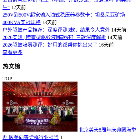
生”
12天前
250V到500V超宽输入油式稳压器参数卡：坦桑尼亚矿场
400KVA实战规格
13天前
户外驱蚊产品推荐：深度评测3款，结果令人意外
14天前
2026实测 | 喷雾型驱蚊液哪款好？三款深度解析
14天前
2026驱蚊喷雾测评：好用的都帮你挑出来了
16天前
查看更多
热文榜
TOP
北京美天8周年庆典圆满举
办 医美向善诠释行业担当
1