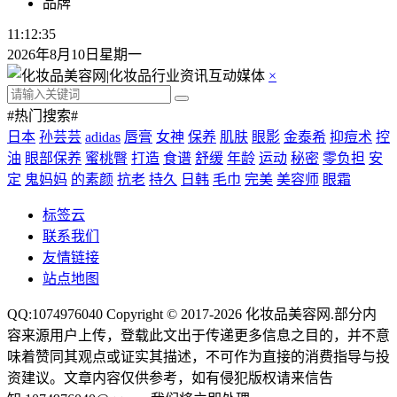
品牌
11:12:35
2026年8月10日星期一
×
#热门搜索#
日本
孙芸芸
adidas
唇膏
女神
保养
肌肤
眼影
金泰希
抑痘术
控
油
眼部保养
蜜桃臀
打造
食谱
舒缓
年龄
运动
秘密
零负担
安
定
鬼妈妈
的素颜
抗老
持久
日韩
毛巾
完美
美容师
眼霜
标签云
联系我们
友情链接
站点地图
QQ:1074976040 Copyright © 2017-2026
化妆品美容网
.部分内
容来源用户上传，登载此文出于传递更多信息之目的，并不意
味着赞同其观点或证实其描述，不可作为直接的消费指导与投
资建议。文章内容仅供参考，如有侵犯版权请来信告