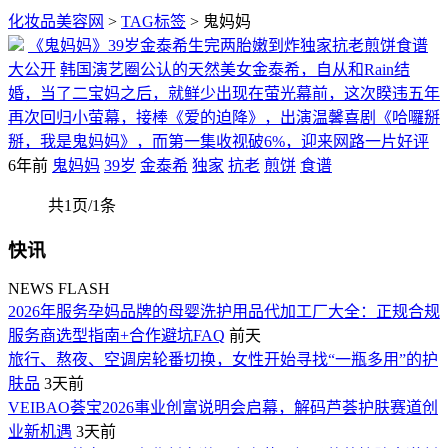
化妆品美容网
>
TAG标签
> 鬼妈妈
《鬼妈妈》39岁金泰希生完两胎嫩到炸独家抗老煎饼食谱
大公开
韩国演艺圈公认的天然美女金泰希，自从和Rain结
婚，当了二宝妈之后，就鲜少出现在萤光幕前，这次睽违五年
再次回归小萤幕，接棒《爱的迫降》，出演温馨喜剧《哈囉掰
掰，我是鬼妈妈》，而第一集收视破6%，迎来网路一片好评
6年前
鬼妈妈
39岁
金泰希
独家
抗老
煎饼
食谱
共1页/1条
快讯
NEWS FLASH
2026年服务孕妈品牌的母婴洗护用品代加工厂大全：正规合规
服务商选型指南+合作避坑FAQ
前天
旅行、熬夜、空调房轮番切换，女性开始寻找“一瓶多用”的护
肤品
3天前
VEIBAO荟宝2026事业创富说明会启幕，解码芦荟护肤赛道创
业新机遇
3天前