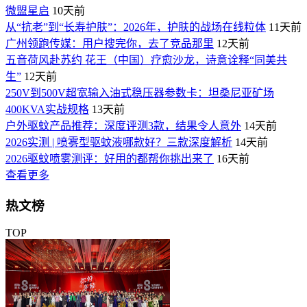
微盟星启
10天前
从“抗老”到“长寿护肤”：2026年，护肤的战场在线粒体
11天前
广州领跑传媒：用户搜完你，去了竞品那里
12天前
五音荷风赴苏约 花王（中国）疗愈沙龙，诗意诠释“同美共
生”
12天前
250V到500V超宽输入油式稳压器参数卡：坦桑尼亚矿场
400KVA实战规格
13天前
户外驱蚊产品推荐：深度评测3款，结果令人意外
14天前
2026实测 | 喷雾型驱蚊液哪款好？三款深度解析
14天前
2026驱蚊喷雾测评：好用的都帮你挑出来了
16天前
查看更多
热文榜
TOP