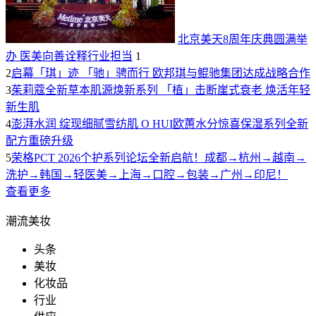
北京美天8周年庆典圆满举
办 医美向善诠释行业担当
1
2
启幕「琪」迹 「驰」骋而行 欧邦琪与鲲驰集团达成战略合作
3
茱莉蔻全新草本肌源焕新系列 「植」击断崖式衰老 焕活年轻
新生肌
4
澎湃水润 绽现细腻雪纺肌 O HUI欧蕙水分惊喜保湿系列全新
配方重磅升级
5
荣格PCT 2026个护系列论坛全新启航！成都→杭州→越南→
洗护→韩国→轻医美→上海→口腔→包装→广州→印尼！
查看更多
潮流美妆
头条
美妆
化妆品
行业