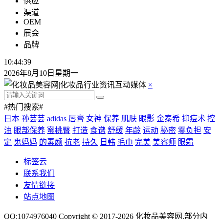
供应
渠道
OEM
展会
品牌
10:44:39
2026年8月10日星期一
×
#热门搜索#
日本
孙芸芸
adidas
唇膏
女神
保养
肌肤
眼影
金泰希
抑痘术
控
油
眼部保养
蜜桃臀
打造
食谱
舒缓
年龄
运动
秘密
零负担
安
定
鬼妈妈
的素颜
抗老
持久
日韩
毛巾
完美
美容师
眼霜
标签云
联系我们
友情链接
站点地图
QQ:1074976040 Copyright © 2017-2026
化妆品美容网
.部分内