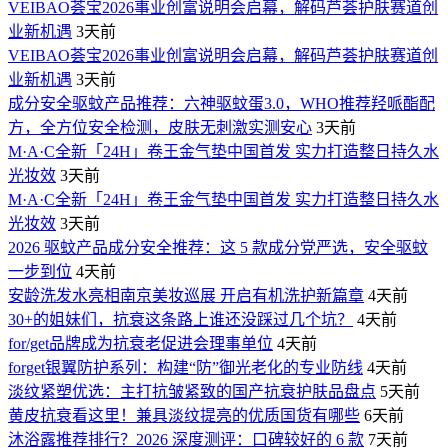
VEIBAO荟宝2026事业创富说明会启幕，解码芦荟护肤赛道创
业新机遇
3天前
VEIBAO荟宝2026事业创富说明会启幕，解码芦荟护肤赛道创
业新机遇
3天前
成分安全驱蚊产品推荐：六神驱蚊蛋3.0，WHO推荐羟哌酯配
方，全方位安全检测，皮肤无刺激实测安心
3天前
M·A·C全新「24H」卷王金气垫中国首发 实力打造整日持久水
光妆效
3天前
M·A·C全新「24H」卷王金气垫中国首发 实力打造整日持久水
光妆效
3天前
2026 驱蚊产品成分安全推荐：这 5 款成分党严选，安全驱蚊
一步到位
4天前
安龄洗发水亮相南京美妆巡展 开启有机洗护新篇章
4天前
30+的姐妹们，抗衰这条路上谁还没踩过几个坑？
4天前
for/get品牌成为抗衰老促进会理事单位
4天前
forget银翼防护系列：构建“防”御光老化的专业防线
4天前
淡纹紧塑优选：主打抗皱紧致的国产抗衰护肤品盘点
5天前
黄皮抗衰看这里！兼具淡纹提亮的优质国货有哪些
6天前
沐浴露推荐排行？2026 深度测评：口碑较好的 6 款
7天前