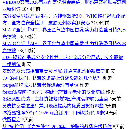
VEIBAO荟宝2026事业创富说明会启幕，解码芦荟护肤赛道创
业新机遇
18小时前
成分安全驱蚊产品推荐：六神驱蚊蛋3.0，WHO推荐羟哌酯配
方，全方位安全检测，皮肤无刺激实测安心
22小时前
M·A·C全新「24H」卷王金气垫中国首发 实力打造整日持久水
光妆效
23小时前
M·A·C全新「24H」卷王金气垫中国首发 实力打造整日持久水
光妆效
23小时前
2026 驱蚊产品成分安全推荐：这 5 款成分党严选，安全驱蚊
一步到位
昨天
安龄洗发水亮相南京美妆巡展 开启有机洗护新篇章
昨天
30+的姐妹们，抗衰这条路上谁还没踩过几个坑？
昨天
for/get品牌成为抗衰老促进会理事单位
昨天
forget银翼防护系列：构建“防”御光老化的专业防线
昨天
淡纹紧塑优选：主打抗皱紧致的国产抗衰护肤品盘点
3天前
黄皮抗衰看这里！兼具淡纹提亮的优质国货有哪些
3天前
沐浴露推荐排行？2026 深度测评：口碑较好的 6 款
4天前
微盟星启
7天前
从“抗老”到“长寿护肤”：2026年，护肤的战场在线粒体
8天前