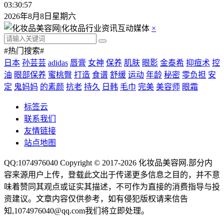
03:30:57
2026年8月8日星期六
×
#热门搜索#
日本
孙芸芸
adidas
唇膏
女神
保养
肌肤
眼影
金泰希
抑痘术
控
油
眼部保养
蜜桃臀
打造
食谱
舒缓
运动
年龄
秘密
零负担
安
定
鬼妈妈
的素颜
抗老
持久
日韩
毛巾
完美
美容师
眼霜
标签云
联系我们
友情链接
站点地图
QQ:1074976040 Copyright © 2017-2026
化妆品美容网
.部分内
容来源用户上传，登载此文出于传递更多信息之目的，并不意
味着赞同其观点或证实其描述，不可作为直接的消费指导与投
资建议。文章内容仅供参考，如有侵犯版权请来信告
知,1074976040@qq.com我们将立即处理。