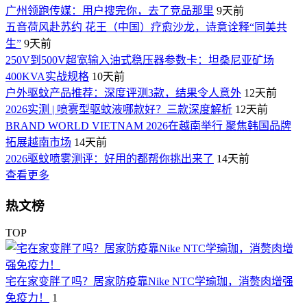
广州领跑传媒：用户搜完你，去了竞品那里
9天前
五音荷风赴苏约 花王（中国）疗愈沙龙，诗意诠释“同美共
生”
9天前
250V到500V超宽输入油式稳压器参数卡：坦桑尼亚矿场
400KVA实战规格
10天前
户外驱蚊产品推荐：深度评测3款，结果令人意外
12天前
2026实测 | 喷雾型驱蚊液哪款好？三款深度解析
12天前
BRAND WORLD VIETNAM 2026在越南举行 聚焦韩国品牌
拓展越南市场
14天前
2026驱蚊喷雾测评：好用的都帮你挑出来了
14天前
查看更多
热文榜
TOP
宅在家变胖了吗？居家防疫靠Nike NTC学瑜珈，消赘肉增强
免疫力！
1