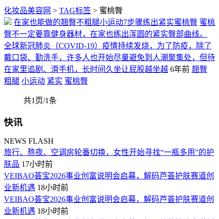
化妆品美容网
>
TAG标签
> 蜜桃臀
在家也能做的翘臀不粗腿小运动7步骤练出紧实蜜桃臀
蜜桃
臀不一定要靠健身器材，在家也练出浑圆的紧实臀部曲线。
全球新冠肺炎（COVID-19）疫情持续发烧，为了防疫，除了
戴口袋、勤洗手，许多人也开始尽量避免到人潮聚集处，但待
在家里追剧、滑手机，长时间久坐让屁股越坐越
6年前
翘臀
粗腿
小运动
紧实
蜜桃臀
共1页/1条
快讯
NEWS FLASH
旅行、熬夜、空调房轮番切换，女性开始寻找“一瓶多用”的护
肤品
17小时前
VEIBAO荟宝2026事业创富说明会启幕，解码芦荟护肤赛道创
业新机遇
18小时前
VEIBAO荟宝2026事业创富说明会启幕，解码芦荟护肤赛道创
业新机遇
18小时前