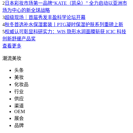
2
日本彩妆市场第一品牌“KATE（凯朵）” 全力启动以亚洲市
场为中心的新全球战略
3
超级现场｜首届秀发丰盈科学论坛开幕
4
秋冬首选补水保湿套装丨PTG凝时保湿护肤系列重磅上新
5
权威认可彰显科研实力：WIS 隐形水润面膜斩获 ICIC 科技
创新舒缓产品奖
查看更多
潮流美妆
头条
美妆
化妆品
行业
供应
渠道
OEM
展会
品牌