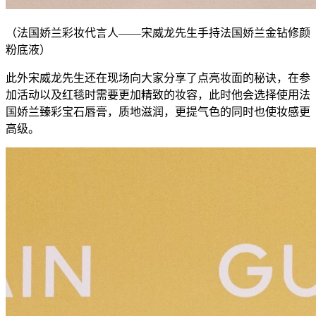
（法国娇兰彩妆代言人
——
宋威龙先生
手持
法国娇兰金钻修颜
粉底液）
此外宋威龙先生还在现场向大家分享了点亮妆面的秘诀，在参
加活动以及红毯时需要更加精致的妆容，此时他会选择使用法
国娇兰臻彩宝石唇膏，质地滋润，更提气色的同时也使妆感更
高级。