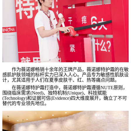
作为薇诺娜畅销十余年的王牌产品，薇诺娜特护霜的在敏
感肌护肤领域的标杆实力已深入人心。产品专为敏感性肌肤设
计，尤其适用于人们在夏季皮肤干、红、热等痛点问题。
在薇诺娜特护霜打造中，薇诺娜特护霜遵循
NUTE
原则，
围绕临床需求
(Need)
、独特机制
(Unique)
、科技赋能
(Technology)
和证据可信
(Evidence)
四大维度展开，确立了不可
替代的专业领先地位。