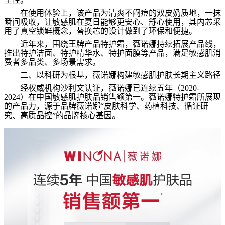
在使用体验上，该产品为清爽不闷痘的双皮奶质地，一抹
瞬间吸收，让敏感肌在夏日能够更安心、舒心使用，其内芯采
用了真空锁鲜概念，替换芯的设计做到了环保和便捷。
近年来，围绕王牌产品特护霜，薇诺娜持续拓展产品线，
推出特护洁面、特护精华水、特护面膜等产品，满足敏感肌消
费者多品类、多场景需求。
二、以科研为根基，薇诺娜构建敏感肌护肤长期主义路径
经权威机构沙利文认证，薇诺娜已连续五年（
2020-
2024
）在中国敏感肌护肤品销售额第一。薇诺娜特护霜所展现
的产品力，源于品牌薇诺娜
“
皮肤科学、药植科技、循证研
究、高质品控
”
的品牌核心基因。