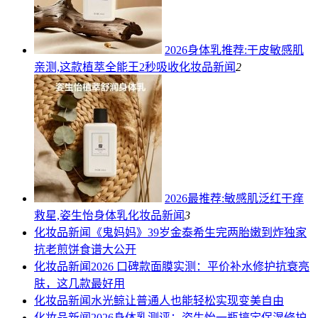
2026身体乳推荐:干皮敏感肌
亲测,这款植萃全能王2秒吸收
化妆品新闻
2
2026最推荐:敏感肌泛红干痒
救星,姿生怡身体乳
化妆品新闻
3
化妆品新闻
《鬼妈妈》39岁金泰希生完两胎嫩到炸独家
抗老煎饼食谱大公开
化妆品新闻
2026 口碑款面膜实测：平价补水修护抗衰亮
肤，这几款最好用
化妆品新闻
水光鲸让普通人也能轻松实现变美自由
化妆品新闻
2026身体乳测评：姿生怡一瓶搞定保湿修护