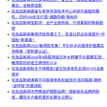
美白，全肤质适配
化妆品新闻
高姿与老爸评测技术中心共研升级版防晒
乳，历时500余天打造“通勤防晒”新标杆
化妆品新闻
宝韵诗：全产业链布局，引领素颜护肤新趋
势
化妆品新闻
美容环肽热潮之下，圣诺以药企标准提升“中
国肽”新高度！
化妆品新闻
2026 敏感肌专属！平价补水抗衰修护面膜实
测榜单（零刺激认证）
化妆品新闻
2026年8款医用级巨补水舒缓平价面膜实测：
敏感肌抗初老王牌领衔TOP
化妆品新闻
秋冬干痒脱皮?姿生怡身体乳实测99.9分全能
修护
化妆品新闻
清爽不闷痘身体乳权威测评:告别黏腻,拥抱
“会呼吸”的柔润肌
化妆品新闻
天然精油护理新品牌！揭秘愉禾品牌的研
发，藏在东方植愈里的长期主义野心