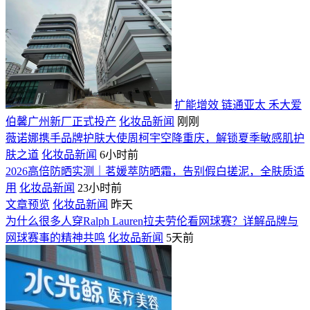
扩能增效 链通亚太 禾大爱
伯馨广州新厂正式投产
化妆品新闻
刚刚
薇诺娜携手品牌护肤大使周柯宇空降重庆，解锁夏季敏感肌护
肤之道
化妆品新闻
6小时前
2026高倍防晒实测｜茗媛萃防晒霜，告别假白搓泥，全肤质适
用
化妆品新闻
23小时前
文章预览
化妆品新闻
昨天
为什么很多人穿Ralph Lauren拉夫劳伦看网球赛？详解品牌与
网球赛事的精神共鸣
化妆品新闻
5天前