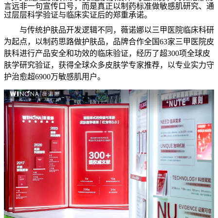
言远非一句宣传口号，而是真正以制药标准做敏感肌研究、通
过层层科学验证与临床实证后的郑重承诺。
与传统护肤品开发逻辑不同，薇诺娜以三甲医院临床科研
为起点，以制药思路做护肤品，品牌合作全国
63
家三甲医院皮
肤科进行产品安全和功效的临床验证，经历了超
300
项全球皮
肤学研究验证，获得全球众多皮肤学专家推荐，以专业实力守
护治愈超
6900
万敏感肌用户。