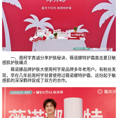
一、
周柯宇
真诚分享护肤秘诀，薇诺娜特护霜直击夏日敏
感肌护肤痛点
薇诺娜品牌护肤大使
周柯宇
是品牌多年老用户。有粉丝发
现，早在
几年前
周柯宇就曾使用过薇诺娜特护霜，这份起于敏
感肌的深深羁绊促成了双方的合作。