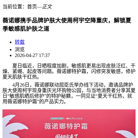
当前位置：
首页
―
正文
薇诺娜携手品牌护肤大使周柯宇空降重庆，解锁夏
季敏感肌护肤之道
转载
浏览
2026-04-27 17:37
夏日临近，日晒程度加剧，敏感肌更易出现皮肤泛红、干
燥、紧绷、起皮等问题。薇诺娜特护霜，闪修突发敏感，修护
夏天肌肤干红热。
4
月
26
日，薇诺娜联动屈臣氏举办线下活动，邀请品牌护
肤大使周柯宇现身重庆光环购物公园，与当地消费者分享其夏
日
“
敏感肌晒后修护
”
的特护秘籍，一同见证
“
夏天干红热，就
用薇诺娜特护霜
”
的产品实力。