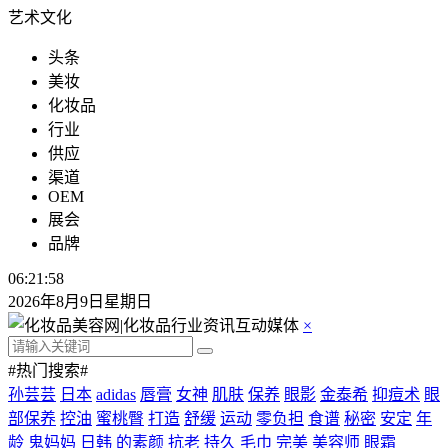
艺术文化
头条
美妆
化妆品
行业
供应
渠道
OEM
展会
品牌
06:21:59
2026年8月9日星期日
×
#热门搜索#
孙芸芸
日本
adidas
唇膏
女神
肌肤
保养
眼影
金泰希
抑痘术
眼
部保养
控油
蜜桃臀
打造
舒缓
运动
零负担
食谱
秘密
安定
年
龄
鬼妈妈
日韩
的素颜
抗老
持久
毛巾
完美
美容师
眼霜