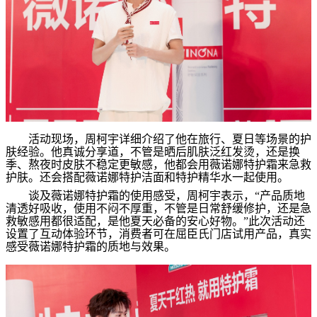
活动现场，
周柯宇
详细介绍了他在旅行、夏日等场景的护
肤经验。他真诚分享道，不管是晒后肌肤泛红发烫，还是换
季、熬夜时皮肤不稳定更敏感，他都会用薇诺娜特护霜来急救
护肤。还会搭配薇诺娜特护洁面和特护精华水一起使用。
谈及薇诺娜特护霜的使用感受，
周柯宇
表示，
“
产品质地
清透好吸收，使用不闷不厚重，不管是日常舒缓修护，还是急
救敏感用都很适配，是他夏天必备的安心好物。
”
此次活动还
设置了互动体验环节，消费者可在屈臣氏门店试用产品，真实
感受薇诺娜特护霜的质地与效果。