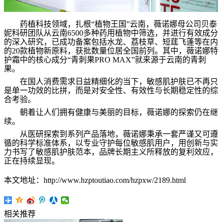
药植科技领域，扎根
“
植物王国
”
云南，薇诺娜母公司贝泰
妮科研团队从云南
6500
多种药用植物中筛选，并进行有效成分
的深入研究，已成功备案包括水龙、荔枝草、短莛飞蓬等在内
的
20
款植物新原料，获批数量位居全国前列。其中，薇诺娜特
护霜中的核心成分
“
青刺果
PRO MAX”
就来源于云南的青刺
果。
在国人消费需求日益精细化的当下，敏感肌护肤已不再只
是单一功效的比拼，而是对安全性、有效性与长期稳定性的综
合考验。
朝着让人们拥有健康与美丽的目标，薇诺娜的探索仍在继
续。
从医研探索到系列产品落地，薇诺娜秉承一套严谨又可遵
循的科学标准体系，以专业守护每位敏感肌用户，用创新与实
力书写了敏感肌护肤范本，品牌长期主义所释放的复利效应，
正在持续显现。
本文地址：http://www.hzptoutiao.com/hzpxw/2189.html
相关推荐