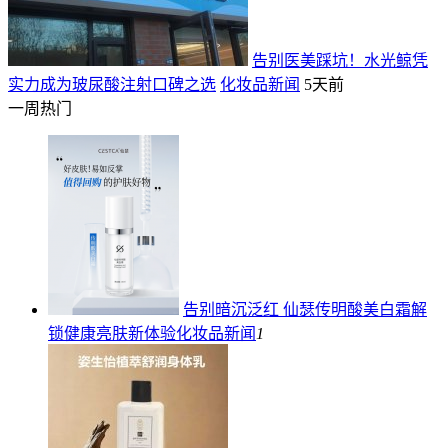
告别医美踩坑！水光鲸凭
实力成为玻尿酸注射口碑之选
化妆品新闻
5天前
一周热门
告别暗沉泛红 仙瑟传明酸美白霜解
锁健康亮肤新体验
化妆品新闻
1