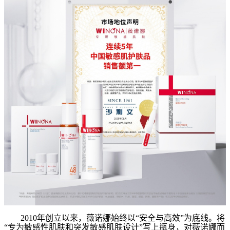
2010
年创立以来，薇诺娜始终以
“
安全与高效
”
为底线。将
“
专为敏感性肌肤和突发敏感肌肤设计
”
写上瓶身，对薇诺娜而